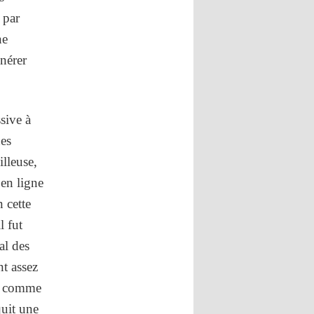
 par
ne
onérer
sive à
nes
illeuse,
 en ligne
 cette
l fut
al des
nt assez
es comme
quit une