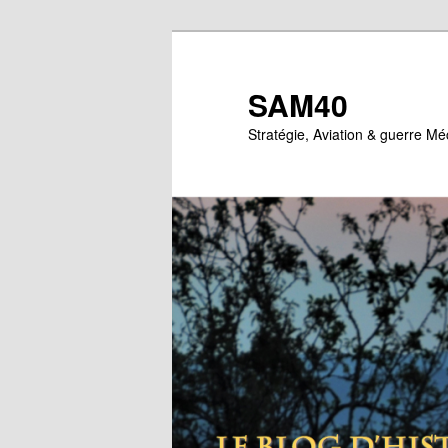
Aller
au
contenu
SAM40
principal
Stratégie, Aviation & guerre M