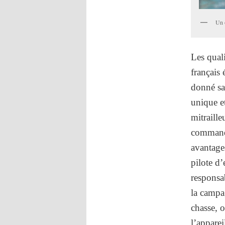
Un 
Les qual
français 
donné sa
unique et
mitraille
commande
avantages
pilote d
responsa
la campag
chasse, o
l’appare