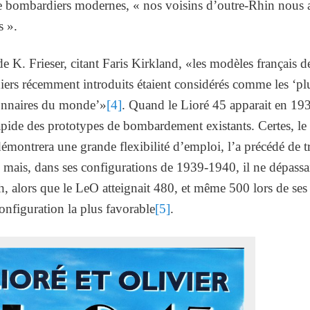
 bombardiers modernes, « nos voisins d’outre-Rhin nous 
s ».
e K. Frieser, citant Faris Kirkland, «les modèles français d
ers récemment introduits étaient considérés comme les ‘pl
onnaires du monde’»
[4]
. Quand le Lioré 45 apparait en 193
rapide des prototypes de bombardement existants. Certes, le
émontrera une grande flexibilité d’emploi, l’a précédé de t
 mais, dans ses configurations de 1939-1940, il ne dépassai
, alors que le LeO atteignait 480, et même 500 lors de ses 
onfiguration la plus favorable
[5]
.