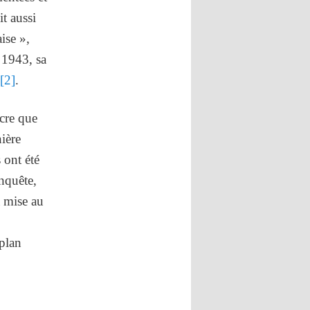
it aussi
ise »,
e 1943, sa
[2]
.
ocre que
nière
s ont été
enquête,
a mise au
 plan