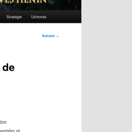
Stratégie
Uchronie
Suivant
→
 de
tre
mentées et