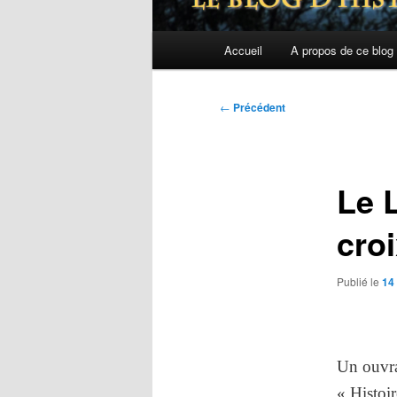
Menu
Accueil
A propos de ce blog
principal
Navigation
←
Précédent
des
articles
Le 
croi
Publié le
14
Un ouvra
« Histoir