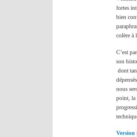
fortes in
bien con
paraphras
colère à 
C’est par
son histo
dont tant
dépensés 
nous sero
point, la
progress
techniqu
Version