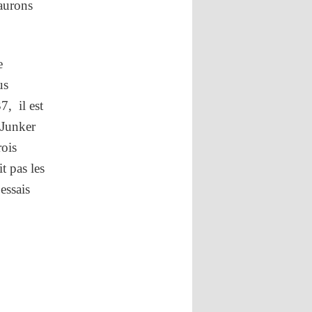
aurons
e
us
7, il est
 Junker
rois
t pas les
essais