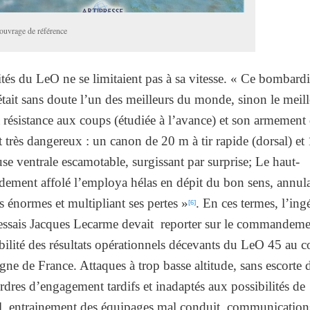
ouvrage de référence
ités du LeO ne se limitaient pas à sa vitesse. « Ce bombardi
était sans doute l’un des meilleurs du monde, sinon le meill
 résistance aux coups (étudiée à l’avance) et son armement 
 très dangereux : un canon de 20 m à tir rapide (dorsal) et 
use ventrale escamotable, surgissant par surprise; Le haut-
ment affolé l’employa hélas en dépit du bon sens, annula
 énormes et multipliant ses pertes »
. En ces termes, l’ing
[6]
’essais Jacques Lecarme devait reporter sur le commandeme
bilité des résultats opérationnels décevants du LeO 45 au c
ne de France. Attaques à trop basse altitude, sans escorte 
rdres d’engagement tardifs et inadaptés aux possibilités de
il, entrainement des équipages mal conduit, communication