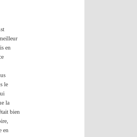
st
meilleur
is en
ce
lus
s le
ui
ue la
tait bien
ire,
e en