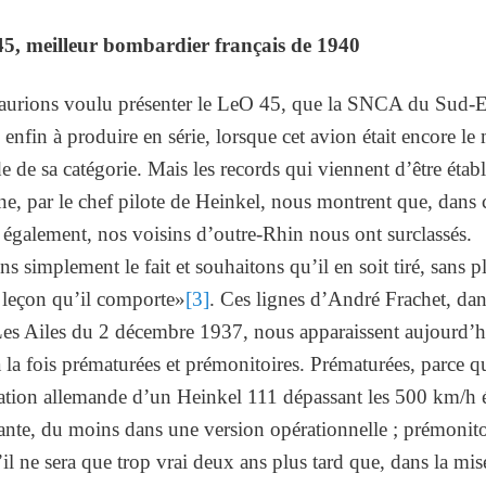
5, meilleur bombardier français de 1940
urions voulu présenter le LeO 45, que la SNCA du Sud-E
 enfin à produire en série, lorsque cet avion était encore le 
de sa catégorie. Mais les records qui viennent d’être établ
e, par le chef pilote de Heinkel, nous montrent que, dans 
également, nos voisins d’outre-Rhin nous ont surclassés.
s simplement le fait et souhaitons qu’il en soit tiré, sans p
a leçon qu’il comporte»
[3]
. Ces lignes d’André Frachet, dan
Les Ailes du 2 décembre 1937, nous apparaissent aujourd’h
la fois prématurées et prémonitoires. Prématurées, parce q
ation allemande d’un Heinkel 111 dépassant les 500 km/h é
ante, du moins dans une version opérationnelle ; prémonito
il ne sera que trop vrai deux ans plus tard que, dans la mis