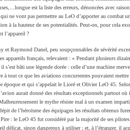
ses,…longue est la liste des erreurs, dénoncées avec raison
qui ne vont pas permettre au LeO d’apporter au combat u
ion à la hauteur de ses potentialités. Peut-on, pour cela ex
t l’appareil ?
y et Raymond Danel, peu soupçonnables de sévérité exces
es appareils français, relevaient : « Pendant plusieurs dizai
il s’est bâti une légende dorée : celle d’une machine merve
e à tout ce que les aviations concurrentes pouvaient mettre
 époque et qui s’appelait le Lioré et Olivier LeO 45. Selon
’avion aurait donné des résultats exceptionnels partout où i
Malheureusement le mythe résiste mal à un examen imparti
 dépit de l’héroïsme des équipages les résultats obtenus fure
Pire : le LeO 45 fut considéré par la majorité de ses pilot
il délicat, sinon dangereux à utiliser ; et, à l’étranger, il ac