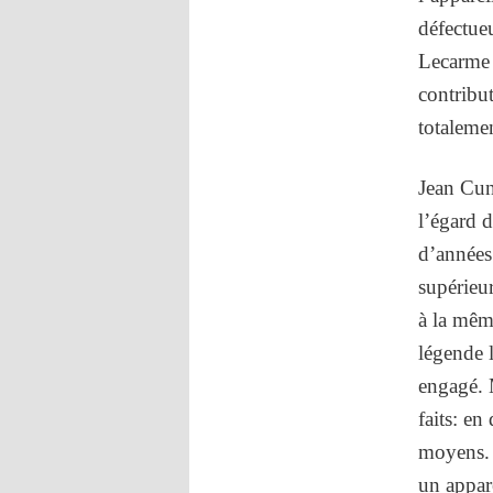
défectueu
Lecarme 
contribut
totalemen
Jean Cun
l’égard d
d’années 
supérieur
à la même
légende l
engagé. 
faits: en
moyens. 
un appare