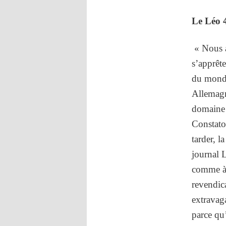
Le Léo 4
« Nous a
s’apprête
du monde 
Allemagn
domaine 
Constaton
tarder, l
journal 
comme à 
revendic
extravag
parce qu’