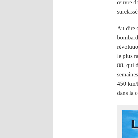
œuvre de
surclassé
Au dire d
bombardi
révoluti
le plus 
88, qui d
semaines
450 km/h
dans la c