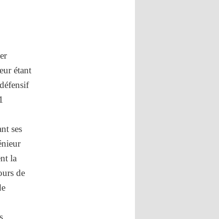
er
eur étant
défensif
1
nt ses
énieur
nt la
ours de
de
s