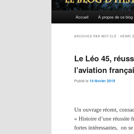
Menu
Accueil
A propos de ce blog
principal
ARCHIVES PAR MOT-CLÉ :
HENRI 
Le Léo 45, réuss
l’aviation frança
Publié le
14 février 2019
Un ouvrage récent, consac
« Histoire d’une réussite f
fortes intéressantes, on se