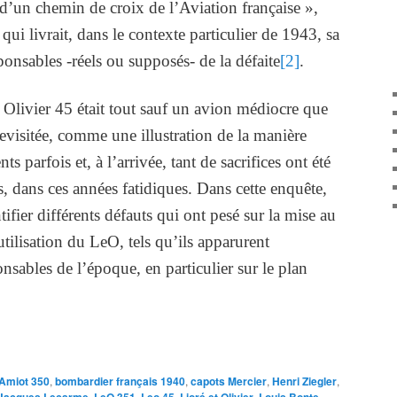
d’un chemin de croix de l’Aviation française »,
ui livrait, dans le contexte particulier de 1943, sa
ponsables -réels ou supposés- de la défaite
[2]
.
t Olivier 45 était tout sauf un avion médiocre que
revisitée, comme une illustration de la manière
nts parfois et, à l’arrivée, tant de sacrifices ont été
s, dans ces années fatidiques. Dans cette enquête,
ifier différents défauts qui ont pesé sur la mise au
’utilisation du LeO, tels qu’ils apparurent
sables de l’époque, en particulier sur le plan
Amiot 350
,
bombardier français 1940
,
capots Mercier
,
Henri Ziegler
,
,
,
,
,
,