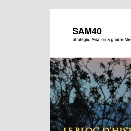
Aller
Aller
au
au
contenu
contenu
SAM40
principal
secondaire
Stratégie, Aviation & guerre M