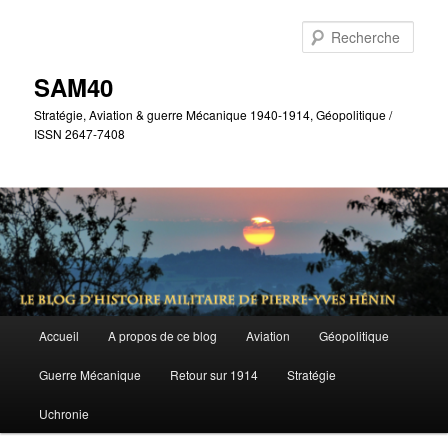
Aller
au
Rech
contenu
principal
SAM40
Stratégie, Aviation & guerre Mécanique 1940-1914, Géopolitique /
ISSN 2647-7408
Menu
Accueil
A propos de ce blog
Aviation
Géopolitique
principal
Guerre Mécanique
Retour sur 1914
Stratégie
Uchronie