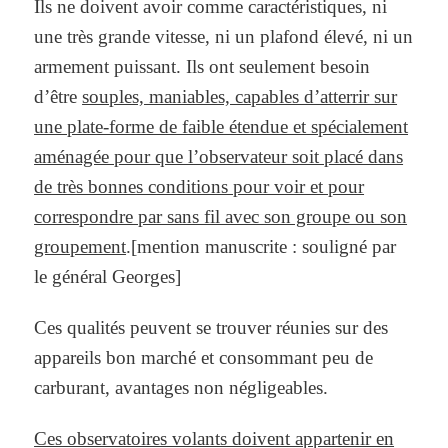
Ils ne doivent avoir comme caractéristiques, ni
une très grande vitesse, ni un plafond élevé, ni un
armement puissant. Ils ont seulement besoin
d’être
souples, maniables, capables d’atterrir sur
une plate-forme de faible étendue et spécialement
aménagée pour que l’observateur soit placé dans
de très bonnes conditions pour voir et pour
correspondre par sans fil avec son groupe ou son
groupement
.[mention manuscrite : souligné par
le général Georges]
Ces qualités peuvent se trouver réunies sur des
appareils bon marché et consommant peu de
carburant, avantages non négligeables.
Ces observatoires volants doivent appartenir en