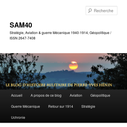
Aller
Aller
au
au
Rech
contenu
contenu
principal
secondaire
SAM40
Stratégie, Aviation & guerre Mécanique 1940-1914, Géopolitique /
ISSN 2647-7408
Menu
Accueil
A propos de ce blog
Aviation
Géopolitique
principal
Guerre Mécanique
Retour sur 1914
Stratégie
Uchronie