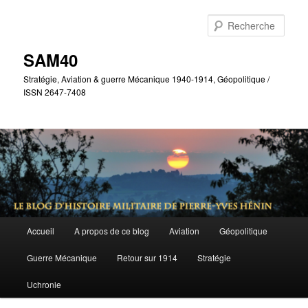
Aller
au
Rech
contenu
principal
SAM40
Stratégie, Aviation & guerre Mécanique 1940-1914, Géopolitique /
ISSN 2647-7408
Menu
Accueil
A propos de ce blog
Aviation
Géopolitique
principal
Guerre Mécanique
Retour sur 1914
Stratégie
Uchronie