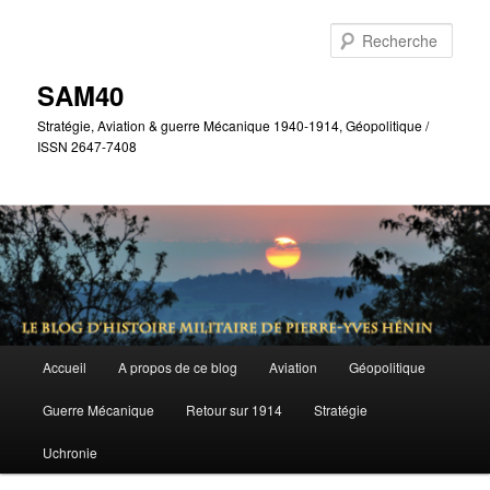
Aller
Aller
au
au
Rech
contenu
contenu
principal
secondaire
SAM40
Stratégie, Aviation & guerre Mécanique 1940-1914, Géopolitique /
ISSN 2647-7408
Menu
Accueil
A propos de ce blog
Aviation
Géopolitique
principal
Guerre Mécanique
Retour sur 1914
Stratégie
Uchronie