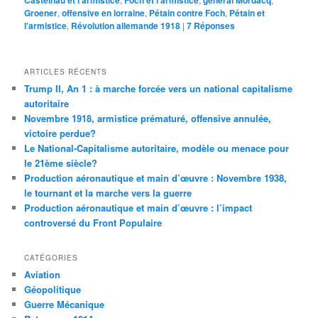
Castelnau et l'armistice
Foch et l'armistice
général Mordacq
Groener
,
offensive en lorraine
,
Pétain contre Foch
,
Pétain et
l'armistice
,
Révolution allemande 1918
|
7
Réponses
ARTICLES RÉCENTS
Trump II, An 1 : à marche forcée vers un national capitalisme
autoritaire
Novembre 1918, armistice prématuré, offensive annulée,
victoire perdue?
Le National-Capitalisme autoritaire, modèle ou menace pour
le 21ème siècle?
Production aéronautique et main d’œuvre : Novembre 1938,
le tournant et la marche vers la guerre
Production aéronautique et main d’œuvre : l’impact
controversé du Front Populaire
CATÉGORIES
Aviation
Géopolitique
Guerre Mécanique