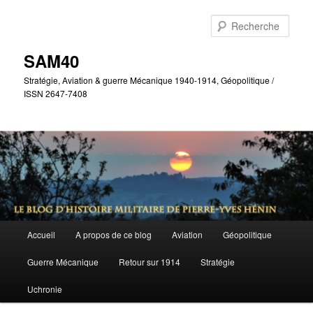
Aller
Aller
au
au
Rech
contenu
contenu
principal
secondaire
SAM40
Stratégie, Aviation & guerre Mécanique 1940-1914, Géopolitique /
ISSN 2647-7408
Menu
Accueil
A propos de ce blog
Aviation
Géopolitique
principal
Guerre Mécanique
Retour sur 1914
Stratégie
Uchronie