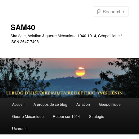
Aller
Aller
au
au
Rech
contenu
contenu
principal
secondaire
SAM40
Stratégie, Aviation & guerre Mécanique 1940-1914, Géopolitique /
ISSN 2647-7408
Menu
Accueil
A propos de ce blog
Aviation
Géopolitique
principal
Guerre Mécanique
Retour sur 1914
Stratégie
Uchronie