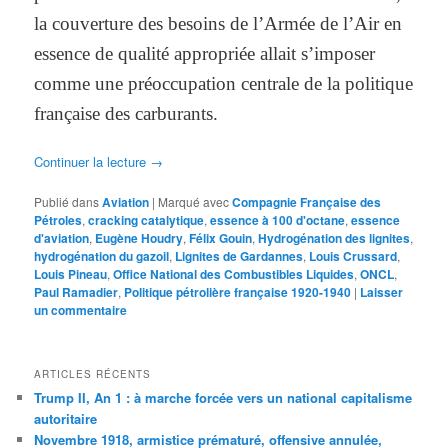
la couverture des besoins de l’Armée de l’Air en
essence de qualité appropriée allait s’imposer
comme une préoccupation centrale de la politique
française des carburants.
Continuer la lecture
→
Publié dans
Aviation
|
Marqué avec
Compagnie Française des
Pétroles
,
cracking catalytique
,
essence à 100 d'octane
,
essence
d'aviation
,
Eugène Houdry
,
Félix Gouin
,
Hydrogénation des lignites
,
hydrogénation du gazoil
,
Lignites de Gardannes
,
Louis Crussard
,
Louis Pineau
,
Office National des Combustibles Liquides
,
ONCL
,
Paul Ramadier
,
Politique pétrolière française 1920-1940
|
Laisser
un commentaire
ARTICLES RÉCENTS
Trump II, An 1 : à marche forcée vers un national capitalisme
autoritaire
Novembre 1918, armistice prématuré, offensive annulée,