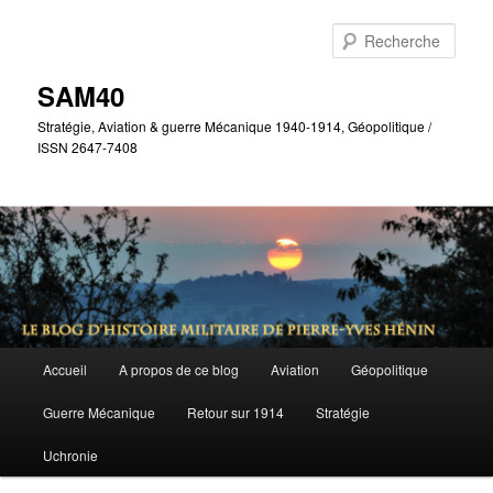
Aller
Aller
au
au
Rech
contenu
contenu
principal
secondaire
SAM40
Stratégie, Aviation & guerre Mécanique 1940-1914, Géopolitique /
ISSN 2647-7408
Menu
Accueil
A propos de ce blog
Aviation
Géopolitique
principal
Guerre Mécanique
Retour sur 1914
Stratégie
Uchronie