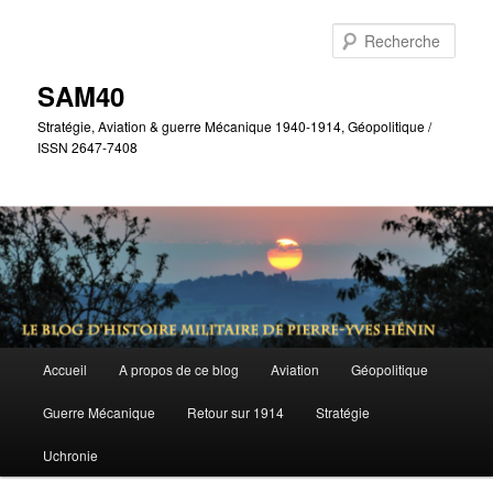
Aller
Aller
au
au
Rech
contenu
contenu
principal
secondaire
SAM40
Stratégie, Aviation & guerre Mécanique 1940-1914, Géopolitique /
ISSN 2647-7408
Menu
Accueil
A propos de ce blog
Aviation
Géopolitique
principal
Guerre Mécanique
Retour sur 1914
Stratégie
Uchronie