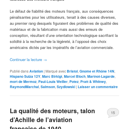
Le défaut de fiabilité des moteurs français, aux conséquences
pénalisantes pour les utilisateurs, tenait à des causes diverses,
au premier rang desquels figuraient des problèmes de qualité des
matériaux et de la fabrication mais aussi des erreurs de
conception, résultant d’une orientation technologique sacrifiant la
solidité à la recherche de la légèreté, à l’opposé des choix
américains dictés par les impératifs de l’aviation commerciale.
Continuer la lecture
→
Publié dans
Aviation
|
Marqué avec
Bristol
,
Gnome et Rhône 14N
,
Hispano Suiza 12Y
,
Marc Birkigt
,
Marcel Bloch
,
Martnot-Lagarde
,
mort de Mermoz
,
Paul-Louis Weiller
,
Potez
,
Pratt & Whitney
,
RaymondMarchal
,
Salmson
,
Szydlowski
|
Laisser un commentaire
La qualité des moteurs, talon
15
d’Achille de l’aviation
française de 1940