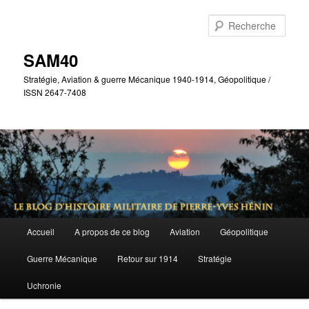
Aller
Aller
au
au
Rech
contenu
contenu
principal
secondaire
SAM40
Stratégie, Aviation & guerre Mécanique 1940-1914, Géopolitique /
ISSN 2647-7408
Menu
Accueil
A propos de ce blog
Aviation
Géopolitique
principal
Guerre Mécanique
Retour sur 1914
Stratégie
Uchronie