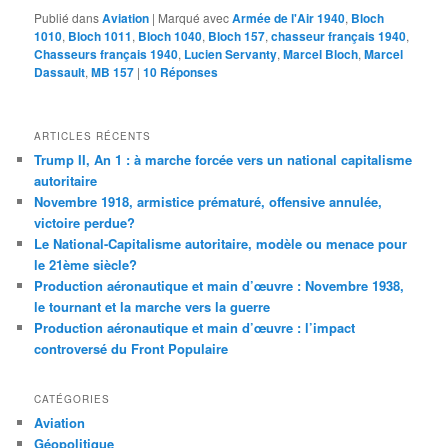
Publié dans
Aviation
|
Marqué avec
Armée de l'Air 1940
,
Bloch
1010
,
Bloch 1011
,
Bloch 1040
,
Bloch 157
,
chasseur français 1940
,
Chasseurs français 1940
,
Lucien Servanty
,
Marcel Bloch
,
Marcel
Dassault
,
MB 157
|
10
Réponses
ARTICLES RÉCENTS
Trump II, An 1 : à marche forcée vers un national capitalisme
autoritaire
Novembre 1918, armistice prématuré, offensive annulée,
victoire perdue?
Le National-Capitalisme autoritaire, modèle ou menace pour
le 21ème siècle?
Production aéronautique et main d’œuvre : Novembre 1938,
le tournant et la marche vers la guerre
Production aéronautique et main d’œuvre : l’impact
controversé du Front Populaire
CATÉGORIES
Aviation
Géopolitique