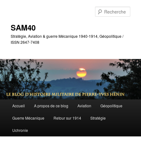
Aller
Aller
au
au
Rech
contenu
contenu
principal
secondaire
SAM40
Stratégie, Aviation & guerre Mécanique 1940-1914, Géopolitique /
ISSN 2647-7408
Menu
Accueil
A propos de ce blog
Aviation
Géopolitique
principal
Guerre Mécanique
Retour sur 1914
Stratégie
Uchronie