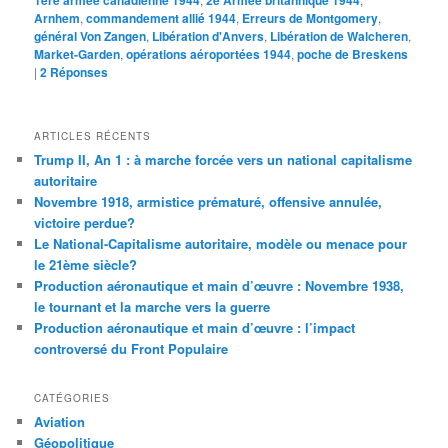
Arnhem
,
commandement allié 1944
,
Erreurs de Montgomery
,
général Von Zangen
,
Libération d'Anvers
,
Libération de Walcheren
,
Market-Garden
,
opérations aéroportées 1944
,
poche de Breskens
|
2
Réponses
ARTICLES RÉCENTS
Trump II, An 1 : à marche forcée vers un national capitalisme
autoritaire
Novembre 1918, armistice prématuré, offensive annulée,
victoire perdue?
Le National-Capitalisme autoritaire, modèle ou menace pour
le 21ème siècle?
Production aéronautique et main d’œuvre : Novembre 1938,
le tournant et la marche vers la guerre
Production aéronautique et main d’œuvre : l’impact
controversé du Front Populaire
CATÉGORIES
Aviation
Géopolitique