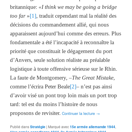
britannique:
«I think we may be going a bridge
too far
»
[1]
, traduit cependant mal la réalité des
décisions du commandement allié, qui nous
apparaissent aujourd’hui comme des erreurs. Plus
fondamentale a été l’incapacité à reconnaître la
priorité que constituait le dégagement du port
d’Anvers, seule solution réaliste au préalable
logistique à toute offensive sérieuse sur le Rhin.
La faute de Montgomery, –
The Great Mistake,
comme l’écrira Peter Beale
[2]
–
n’est pas ainsi
d’avoir visé un pont trop loin mais un port trop
tard: tel est du moins l’histoire de nous
proposons de revisiter.
Continuer la lecture
→
Publié dans
Stratégie
|
Marqué avec
15e armée allemande 1944
,
1ère armée canadienne 1944
,
2e Armée britannique 1944
,