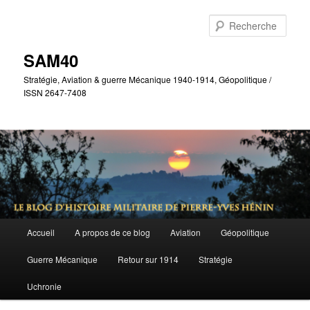
Aller
Aller
au
au
Rech
contenu
contenu
principal
secondaire
SAM40
Stratégie, Aviation & guerre Mécanique 1940-1914, Géopolitique /
ISSN 2647-7408
Menu
Accueil
A propos de ce blog
Aviation
Géopolitique
principal
Guerre Mécanique
Retour sur 1914
Stratégie
Uchronie