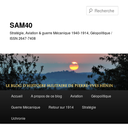
Aller
Aller
au
au
Rech
contenu
contenu
principal
secondaire
SAM40
Stratégie, Aviation & guerre Mécanique 1940-1914, Géopolitique /
ISSN 2647-7408
Menu
Accueil
A propos de ce blog
Aviation
Géopolitique
principal
Guerre Mécanique
Retour sur 1914
Stratégie
Uchronie