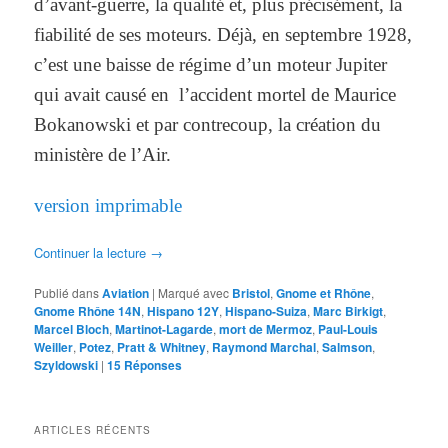
d’avant-guerre, la qualité et, plus précisément, la
fiabilité de ses moteurs. Déjà, en septembre 1928,
c’est une baisse de régime d’un moteur Jupiter
qui avait causé en l’accident mortel de Maurice
Bokanowski et par contrecoup, la création du
ministère de l’Air.
version imprimable
Continuer la lecture
→
Publié dans
Aviation
|
Marqué avec
Bristol
,
Gnome et Rhône
,
Gnome Rhône 14N
,
Hispano 12Y
,
Hispano-Suiza
,
Marc Birkigt
,
Marcel Bloch
,
Martinot-Lagarde
,
mort de Mermoz
,
Paul-Louis
Weiller
,
Potez
,
Pratt & Whitney
,
Raymond Marchal
,
Salmson
,
Szyldowski
|
15
Réponses
ARTICLES RÉCENTS