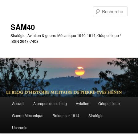
Aller
Aller
au
au
Rech
contenu
contenu
principal
secondaire
SAM40
Stratégie, Aviation & guerre Mécanique 1940-1914, Géopolitique /
ISSN 2647-7408
Menu
Accueil
A propos de ce blog
Aviation
Géopolitique
principal
Guerre Mécanique
Retour sur 1914
Stratégie
Uchronie