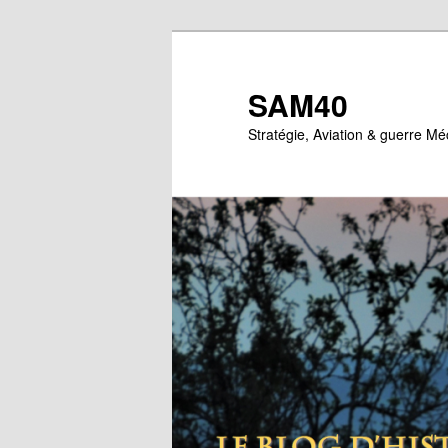
Aller
Aller
au
au
contenu
contenu
SAM40
principal
secondaire
Stratégie, Aviation & guerre M