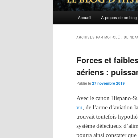
Menu
Accueil
A propos de ce blog
principal
ARCHIVES PAR MOT-CLÉ :
BLINDA
Forces et faibl
aériens : puissa
Publié le
27 novembre 2019
Avec le canon Hispano-Su
vu
, de l’arme d’aviation l
trouvait toutefois hypothé
système défectueux d’alime
pourra ainsi constater que 