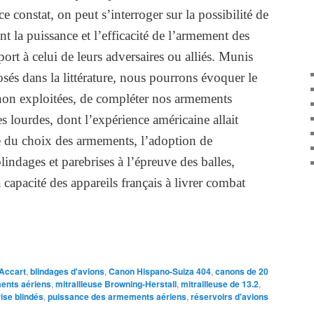
ce constat, on peut s’interroger sur la possibilité de
nt la puissance et l’efficacité de l’armement des
port à celui de leurs adversaires ou alliés. Munis
sés dans la littérature, nous pourrons évoquer le
, non exploitées, de compléter nos armements
es lourdes, dont l’expérience américaine allait
té du choix des armements, l’adoption de
blindages et parebrises à l’épreuve des balles,
 capacité des appareils français à livrer combat
Accart
,
blindages d'avions
,
Canon Hispano-Suiza 404
,
canons de 20
ents aériens
,
mitrailleuse Browning-Herstall
,
mitrailleuse de 13.2
,
ise blindés
,
puissance des armements aériens
,
réservoirs d'avions