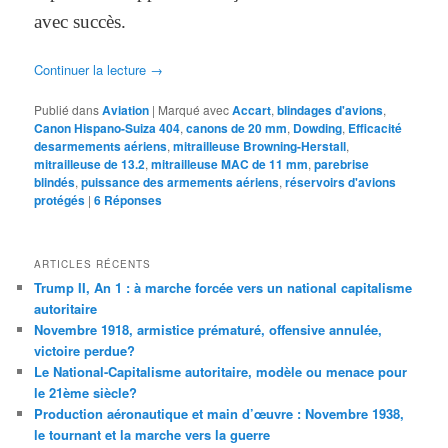
avec succès.
Continuer la lecture
→
Publié dans
Aviation
|
Marqué avec
Accart
,
blindages d'avions
,
Canon Hispano-Suiza 404
,
canons de 20 mm
,
Dowding
,
Efficacité
desarmements aériens
,
mitrailleuse Browning-Herstall
,
mitrailleuse de 13.2
,
mitrailleuse MAC de 11 mm
,
parebrise
blindés
,
puissance des armements aériens
,
réservoirs d'avions
protégés
|
6
Réponses
ARTICLES RÉCENTS
Trump II, An 1 : à marche forcée vers un national capitalisme
autoritaire
Novembre 1918, armistice prématuré, offensive annulée,
victoire perdue?
Le National-Capitalisme autoritaire, modèle ou menace pour
le 21ème siècle?
Production aéronautique et main d’œuvre : Novembre 1938,
le tournant et la marche vers la guerre