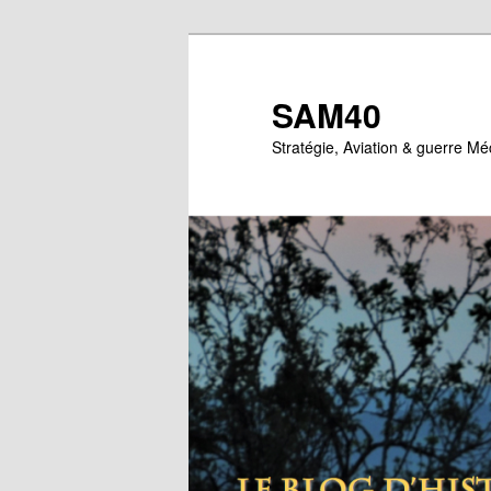
Aller
Aller
au
au
contenu
contenu
SAM40
principal
secondaire
Stratégie, Aviation & guerre M