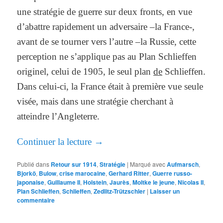
une stratégie de guerre sur deux fronts, en vue
d’abattre rapidement un adversaire –la France-,
avant de se tourner vers l’autre –la Russie, cette
perception ne s’applique pas au Plan Schlieffen
originel, celui de 1905, le seul plan
de
Schlieffen.
Dans celui-ci, la France était à première vue seule
visée, mais dans une stratégie cherchant à
atteindre l’Angleterre.
Continuer la lecture
→
Publié dans
Retour sur 1914
,
Stratégie
|
Marqué avec
Aufmarsch
,
Bjorkö
,
Bulow
,
crise marocaine
,
Gerhard Ritter
,
Guerre russo-
japonaise
,
Guillaume II
,
Holstein
,
Jaurès
,
Moltke le jeune
,
Nicolas II
,
Plan Schlieffen
,
Schlieffen
,
Zedlitz-Trützschler
|
Laisser un
commentaire