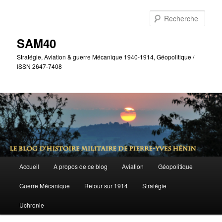
Aller
Aller
au
au
Rech
contenu
contenu
principal
secondaire
SAM40
Stratégie, Aviation & guerre Mécanique 1940-1914, Géopolitique /
ISSN 2647-7408
Menu
Accueil
A propos de ce blog
Aviation
Géopolitique
principal
Guerre Mécanique
Retour sur 1914
Stratégie
Uchronie