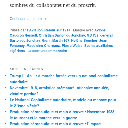
sombres du collaborateur et du proscrit.
Continuer la lecture
→
Publié dans
Aviation
,
Retour sur 1914
|
Marqué avec
Avions
Caudron Renault
,
Christian Sarton du Jonchay
,
GB I/62
,
général
Sarton du Jonchay
,
Glenn Martin 167
,
Hélène Boucher
,
Jean
Fontenoy
,
Madeleine Charnaux
,
Pierre Weiss
,
Spahis auxiliaires
algériens
|
Laisser un commentaire
ARTICLES RÉCENTS
Trump II, An 1 : à marche forcée vers un national capitalisme
autoritaire
Novembre 1918, armistice prématuré, offensive annulée,
victoire perdue?
Le National-Capitalisme autoritaire, modèle ou menace pour
le 21ème siècle?
Production aéronautique et main d’œuvre : Novembre 1938,
le tournant et la marche vers la guerre
Production aéronautique et main d’œuvre : l’impact