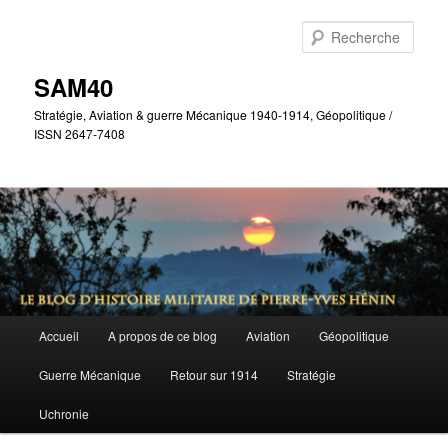
Aller
Aller
au
au
Rech
contenu
contenu
principal
secondaire
SAM40
Stratégie, Aviation & guerre Mécanique 1940-1914, Géopolitique /
ISSN 2647-7408
Menu
Accueil
A propos de ce blog
Aviation
Géopolitique
principal
Guerre Mécanique
Retour sur 1914
Stratégie
Uchronie