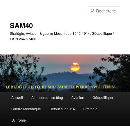
Aller
Aller
au
au
Rech
contenu
contenu
principal
secondaire
SAM40
Stratégie, Aviation & guerre Mécanique 1940-1914, Géopolitique /
ISSN 2647-7408
Menu
Accueil
A propos de ce blog
Aviation
Géopolitique
principal
Guerre Mécanique
Retour sur 1914
Stratégie
Uchronie