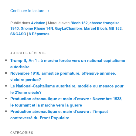
Continuer la lecture
→
Publié dans
Aviation
|
Marqué avec
Bloch 152
,
chasse française
1940
,
Gnome Rhône 14N
,
GuyLaChambre
,
Marcel Bloch
,
MB 152
,
SNCASO
|
8
Réponses
ARTICLES RÉCENTS
Trump II, An 1 : à marche forcée vers un national capitalisme
autoritaire
Novembre 1918, armistice prématuré, offensive annulée,
victoire perdue?
Le National-Capitalisme autoritaire, modèle ou menace pour
le 21ème siècle?
Production aéronautique et main d’œuvre : Novembre 1938,
le tournant et la marche vers la guerre
Production aéronautique et main d’œuvre : l’impact
controversé du Front Populaire
CATÉGORIES