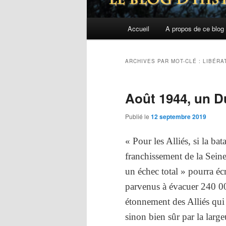
Menu
Accueil
A propos de ce blog
principal
ARCHIVES PAR MOT-CLÉ :
LIBÉRA
Août 1944, un D
Publié le
12 septembre 2019
« Pour les Alliés, si la bat
franchissement de la Seine
un échec total » pourra éc
parvenus à évacuer 240 0
étonnement des Alliés qui 
sinon bien sûr par la large