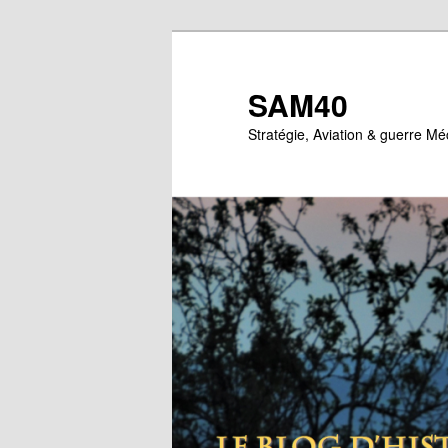
Aller
Aller
au
au
contenu
contenu
SAM40
principal
secondaire
Stratégie, Aviation & guerre M