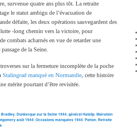
re, survenue quatre ans plus tôt. La retraite
tage le statut ambigu de l’évacuation de
nde défaite, les deux opérations sauvegardent des
utte -long chemin vers la victoire, pour
de combats acharnés en vue de retarder une
e passage de la Seine.
roverses sur la fermeture incomplète de la poche
un
Stalingrad manqué en Normandie
, cette histoire
e mérite pourtant d’être revisitée.
Bradley
,
Dunkerque sur la Seine 1944
,
général Haislip
,
libération
tgomery août 1944
,
Occasions manquées 1944
,
Patton
,
Retraite
s