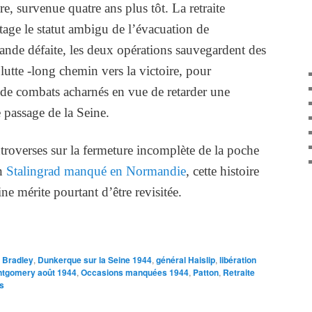
re, survenue quatre ans plus tôt. La retraite
tage le statut ambigu de l’évacuation de
nde défaite, les deux opérations sauvegardent des
utte -long chemin vers la victoire, pour
de combats acharnés en vue de retarder une
e passage de la Seine.
roverses sur la fermeture incomplète de la poche
un
Stalingrad manqué en Normandie
, cette histoire
e mérite pourtant d’être revisitée.
Bradley
,
Dunkerque sur la Seine 1944
,
général Haislip
,
libération
tgomery août 1944
,
Occasions manquées 1944
,
Patton
,
Retraite
s