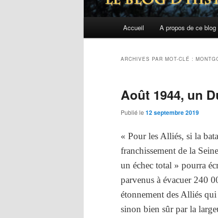
Menu
Accueil
A propos de ce blog
principal
ARCHIVES PAR MOT-CLÉ :
MONTGO
Août 1944, un D
Publié le
12 septembre 2019
« Pour les Alliés, si la bat
franchissement de la Seine
un échec total » pourra éc
parvenus à évacuer 240 0
étonnement des Alliés qui 
sinon bien sûr par la large