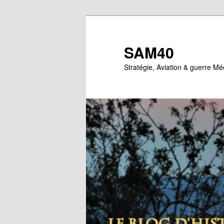
Aller
Aller
au
au
contenu
contenu
SAM40
principal
secondaire
Stratégie, Aviation & guerre M